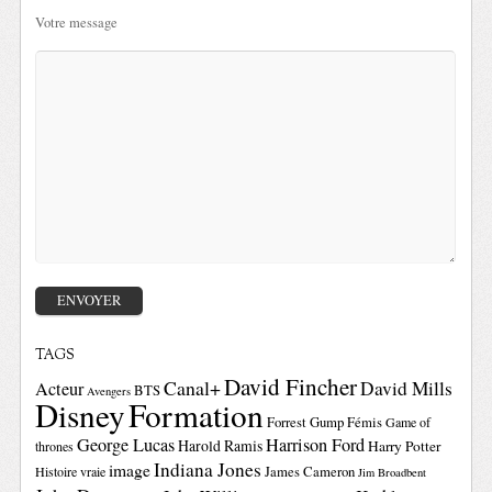
Votre message
TAGS
David Fincher
Canal+
David Mills
Acteur
BTS
Avengers
Disney
Formation
Forrest Gump
Fémis
Game of
George Lucas
Harrison Ford
Harold Ramis
Harry Potter
thrones
Indiana Jones
image
Histoire vraie
James Cameron
Jim Broadbent