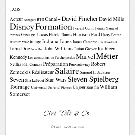
TAGS
David Fincher
Canal+
David Mills
Acteur
BTS
Avengers
Disney
Formation
Forrest Gump
Fémis
Game of
George Lucas
Harrison Ford
Harold Ramis
Harry Potter
thrones
Indiana Jones
image
Histoire vraie
James Cameron
Jim Broadbent
John Doe
John Williams
Kathleen
Julian Glover
John Hurt
Métier
Marvel
Kennedy
Les aventuriers de l’arche perdue
Préparation
Robert
Netflix
Phil Connors
Punxsutawney
Salaire
Zemeckis
Réalisateur
Samuel L. Jackson
Steven Spielberg
Seven
Star Wars
Shia LaBeouf
Tournage
William
Un jour sans fin
Universal
Universal Pictures
Somerset
Ciné Télé & Co.
©
Ciné Télé & Co.
2026