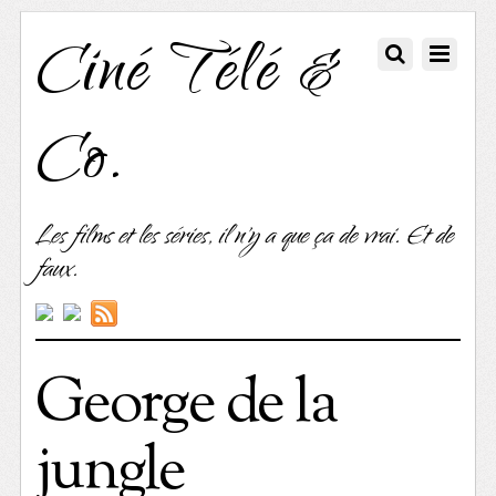
Ciné Télé &
Co.
Les films et les séries, il n'y a que ça de vrai. Et de
faux.
George de la
jungle