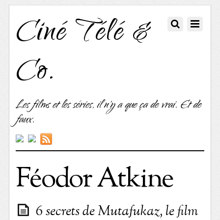
Ciné Télé &
Co.
Les films et les séries, il n'y a que ça de vrai. Et de
faux.
Féodor Atkine
6 secrets de Mutafukaz, le film