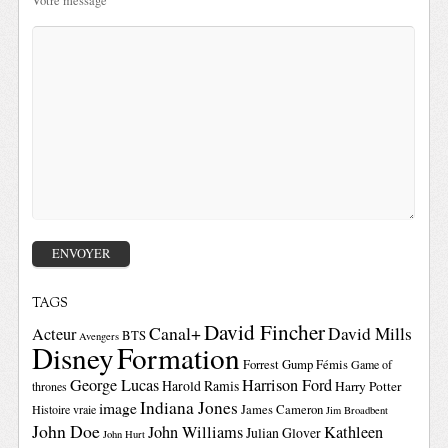
Votre message
TAGS
David Fincher
Canal+
David Mills
Acteur
BTS
Avengers
Disney
Formation
Forrest Gump
Fémis
Game of
George Lucas
Harrison Ford
Harold Ramis
Harry Potter
thrones
Indiana Jones
image
Histoire vraie
James Cameron
Jim Broadbent
John Doe
John Williams
Kathleen
Julian Glover
John Hurt