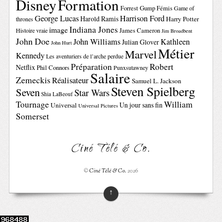
Disney
Formation
Forrest Gump
Fémis
Game of
George Lucas
Harrison Ford
Harold Ramis
Harry Potter
thrones
Indiana Jones
image
Histoire vraie
James Cameron
Jim Broadbent
John Doe
John Williams
Kathleen
Julian Glover
John Hurt
Métier
Marvel
Kennedy
Les aventuriers de l’arche perdue
Préparation
Robert
Netflix
Phil Connors
Punxsutawney
Salaire
Zemeckis
Réalisateur
Samuel L. Jackson
Steven Spielberg
Seven
Star Wars
Shia LaBeouf
Tournage
William
Un jour sans fin
Universal
Universal Pictures
Somerset
Ciné Télé & Co.
©
Ciné Télé & Co.
2026
↑