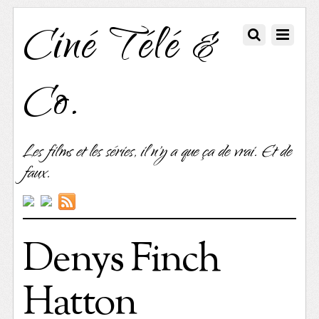
Ciné Télé &
Co.
Les films et les séries, il n'y a que ça de vrai. Et de
faux.
Denys Finch
Hatton