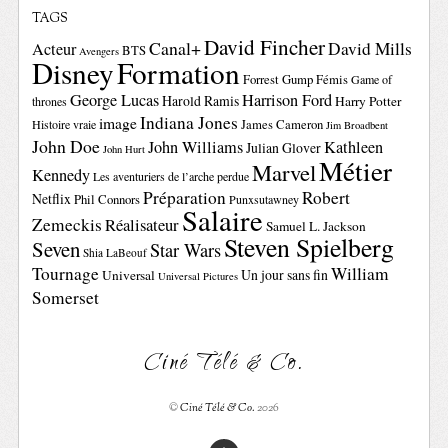
TAGS
David Fincher
Canal+
David Mills
Acteur
BTS
Avengers
Disney
Formation
Forrest Gump
Fémis
Game of
George Lucas
Harrison Ford
Harold Ramis
Harry Potter
thrones
Indiana Jones
image
Histoire vraie
James Cameron
Jim Broadbent
John Doe
John Williams
Kathleen
Julian Glover
John Hurt
Métier
Marvel
Kennedy
Les aventuriers de l’arche perdue
Préparation
Robert
Netflix
Phil Connors
Punxsutawney
Salaire
Zemeckis
Réalisateur
Samuel L. Jackson
Steven Spielberg
Seven
Star Wars
Shia LaBeouf
Tournage
William
Un jour sans fin
Universal
Universal Pictures
Somerset
Ciné Télé & Co.
©
Ciné Télé & Co.
2026