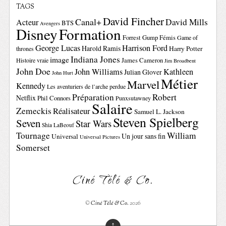
TAGS
David Fincher
Canal+
David Mills
Acteur
BTS
Avengers
Disney
Formation
Forrest Gump
Fémis
Game of
George Lucas
Harrison Ford
Harold Ramis
Harry Potter
thrones
Indiana Jones
image
Histoire vraie
James Cameron
Jim Broadbent
John Doe
John Williams
Kathleen
Julian Glover
John Hurt
Métier
Marvel
Kennedy
Les aventuriers de l’arche perdue
Préparation
Robert
Netflix
Phil Connors
Punxsutawney
Salaire
Zemeckis
Réalisateur
Samuel L. Jackson
Steven Spielberg
Seven
Star Wars
Shia LaBeouf
Tournage
William
Un jour sans fin
Universal
Universal Pictures
Somerset
Ciné Télé & Co.
©
Ciné Télé & Co.
2026
↑