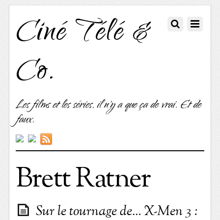
Ciné Télé &
Co.
Les films et les séries, il n'y a que ça de vrai. Et de
faux.
Brett Ratner
Sur le tournage de… X-Men 3 :