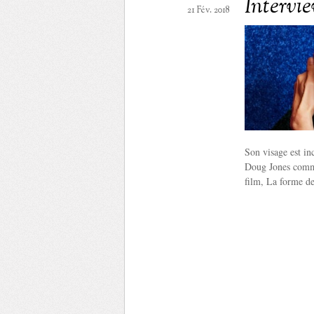
Intervi
21 Fév. 2018
Son visage est in
Doug Jones comme
film, La forme de