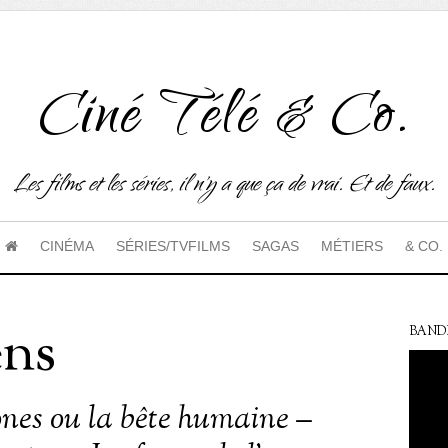
Ciné Télé & Co.
Les films et les séries, il n'y a que ça de vrai. Et de faux.
CINÉMA
SÉRIES/TVFILMS
SAGAS
MÉTIERS
& CO.
ens
BAND
nes ou la bête humaine –