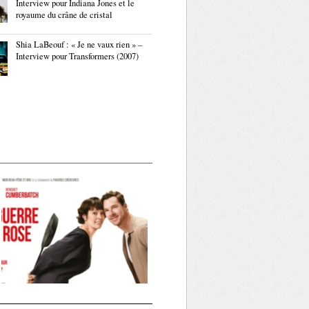
Interview pour Indiana Jones et le
royaume du crâne de cristal
Shia LaBeouf : « Je ne vaux rien » –
Interview pour Transformers (2007)