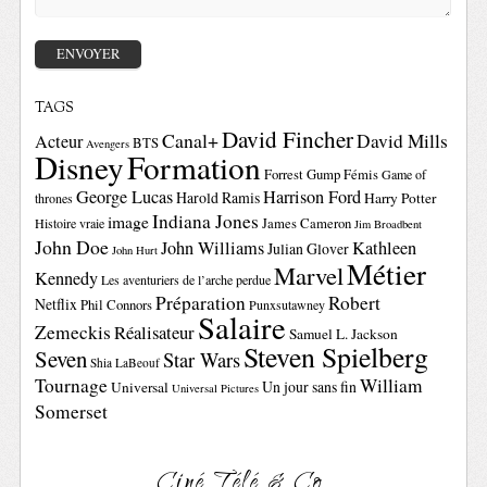
TAGS
David Fincher
Canal+
David Mills
Acteur
BTS
Avengers
Disney
Formation
Forrest Gump
Fémis
Game of
George Lucas
Harrison Ford
Harold Ramis
Harry Potter
thrones
Indiana Jones
image
Histoire vraie
James Cameron
Jim Broadbent
John Doe
John Williams
Kathleen
Julian Glover
John Hurt
Métier
Marvel
Kennedy
Les aventuriers de l’arche perdue
Préparation
Robert
Netflix
Phil Connors
Punxsutawney
Salaire
Zemeckis
Réalisateur
Samuel L. Jackson
Steven Spielberg
Seven
Star Wars
Shia LaBeouf
Tournage
William
Un jour sans fin
Universal
Universal Pictures
Somerset
Ciné Télé & Co.