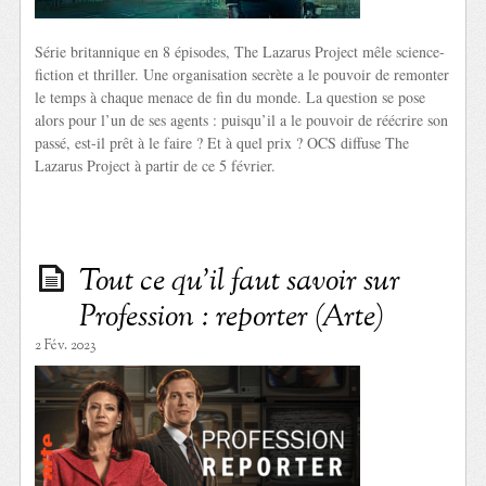
Série britannique en 8 épisodes, The Lazarus Project mêle science-
fiction et thriller. Une organisation secrète a le pouvoir de remonter
le temps à chaque menace de fin du monde. La question se pose
alors pour l’un de ses agents : puisqu’il a le pouvoir de réécrire son
passé, est-il prêt à le faire ? Et à quel prix ? OCS diffuse The
Lazarus Project à partir de ce 5 février.
Tout ce qu’il faut savoir sur
Profession : reporter (Arte)
2 Fév. 2023