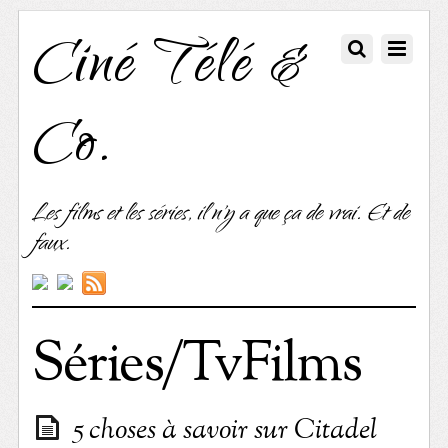
Ciné Télé &
Co.
Les films et les séries, il n'y a que ça de vrai. Et de
faux.
Séries/TvFilms
5 choses à savoir sur Citadel