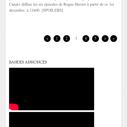
Canal+ diffuse les six épisodes de Rogue Heroes à partir de ce 1er
décembre, à 21h00. [SPOILERS]
<
1
2
3
4
5
>
»
BANDES ANNONCES