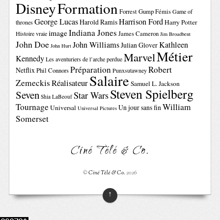
Disney
Formation
Forrest Gump
Fémis
Game of
George Lucas
Harrison Ford
Harold Ramis
Harry Potter
thrones
Indiana Jones
image
Histoire vraie
James Cameron
Jim Broadbent
John Doe
John Williams
Kathleen
Julian Glover
John Hurt
Métier
Marvel
Kennedy
Les aventuriers de l’arche perdue
Préparation
Robert
Netflix
Phil Connors
Punxsutawney
Salaire
Zemeckis
Réalisateur
Samuel L. Jackson
Steven Spielberg
Seven
Star Wars
Shia LaBeouf
Tournage
William
Un jour sans fin
Universal
Universal Pictures
Somerset
Ciné Télé & Co.
©
Ciné Télé & Co.
2026
↑