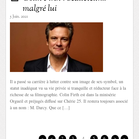
malgré lui
5 Juin. 2021
Il a passé sa carrière à lutter contre son image de sex-symbol, un
statut inadéquat vu sa vie privée si tranquille et réducteur face à la
richesse de sa filmographie. Colin Firth est dans la minisérie
Orgueil et préjugés diffusé sur Chérie 25. Il restera toujours associé
à un nom : M. Darcy. Que ce […]
«
<
2
3
4
5
6
>
»