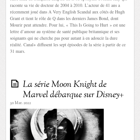
raconte sa vie de docteur de 2004 à 2010. L’acteur de 41 ans a
récemment joué dans A Very English Scandal aux côtés de Hugh
Grant et tient le rôle de Q dans les derniers James Bond, dont
Mourir peut attendre. Pour lui, « This Is Going to Hurt » est une
lettre d’amour au système de santé publique britannique et ses
soignants qui ne cherche pas pour autant à en adoucir la dure
réalité. Canal+ diffusent les sept épisodes de la série à partir de ce
31 mars.
La série Moon Knight de
Marvel débarque sur Disney+
30 Mar. 2022