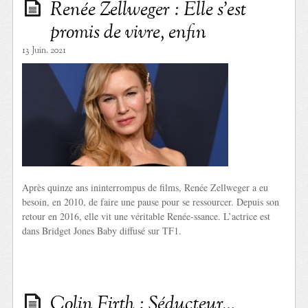
Renée Zellweger : Elle s’est
promis de vivre, enfin
13 Juin. 2021
Après quinze ans ininterrompus de films, Renée Zellweger a eu
besoin, en 2010, de faire une pause pour se ressourcer. Depuis son
retour en 2016, elle vit une véritable Renée-ssance. L’actrice est
dans Bridget Jones Baby diffusé sur TF1.
Colin Firth : Séducteur…