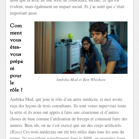
évident, mais également un impact social. Et j’ai senti que c’était
important aussi.
Com
ment
vous
êtes-
vous
prépa
ré
pour
Ambika Mod et Ben Whishaw
le
rôle ?
Ambika Mod, qui joue le rôle d’un autre médecin, et moi avons
reçu des leçons de trois consultants. Ils sont venus superviser toute
la série et ils nous ont appris à faire une césarienne et d’autres
choses de base comme l’utilisation de forceps et comment faire des
sutures. Bien sûr, on ne s’est exercé que sur des corps artificiels.
(Rires)
Ces trois médecins ont été très utiles dans tous les sens du
terme. Ils travaillent actuellement dans le NHS, en première ligne,