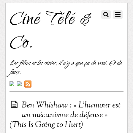
Ciné Télé &
Co.
Les films et les séries, il n'y a que ça de vrai. Et de
faux.
Ben Whishaw : « L’humour est
un mécanisme de défense »
(This Is Going to Hurt)