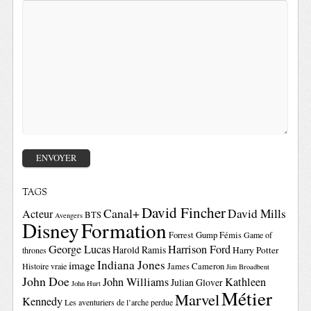
TAGS
David Fincher
Canal+
David Mills
Acteur
BTS
Avengers
Disney
Formation
Forrest Gump
Fémis
Game of
George Lucas
Harrison Ford
Harold Ramis
Harry Potter
thrones
Indiana Jones
image
Histoire vraie
James Cameron
Jim Broadbent
John Doe
John Williams
Kathleen
Julian Glover
John Hurt
Métier
Marvel
Kennedy
Les aventuriers de l’arche perdue