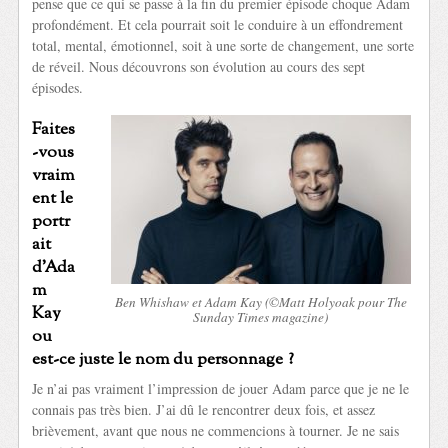
pense que ce qui se passe à la fin du premier épisode choque Adam
profondément. Et cela pourrait soit le conduire à un effondrement
total, mental, émotionnel, soit à une sorte de changement, une sorte
de réveil. Nous découvrons son évolution au cours des sept
épisodes.
Faites
-vous
vraim
ent le
portr
ait
d’Ada
m
Ben Whishaw et Adam Kay (©Matt Holyoak pour The
Kay
Sunday Times magazine)
ou
est-ce juste le nom du personnage ?
Je n’ai pas vraiment l’impression de jouer Adam parce que je ne le
connais pas très bien. J’ai dû le rencontrer deux fois, et assez
brièvement, avant que nous ne commencions à tourner. Je ne sais