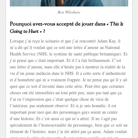
Ben Whishaw
Pourquoi avez-vous accepté de jouer dans
« This Is
Going to Hurt »
?
Lorsque j’ai reçu le scénario et que j’ai rencontré Adam Kay, il
m’a dit qu’il voulait que ce soit une lettre d’amour au National
Health Service (NHS, le système de santé publique britannique). Et
j’ai pensé que c’était important. Et il l’a fait brillamment. C’est
une lettre d’amour, mais elle n’hésite pas à montrer la réalité de la
vie d’un jeune médecin dans le NHS. Il a cette sorte d’authenticité
et d’honnêteté qui m’a vraiment frappée. Je ne pense pas qu’il y ait
quoi que ce soit d’inventé dans cette série. Peut-être que certaines
choses ont été intensifiées un tout petit peu, mais pas tant que ça.
J’ai eu l’impression que c’était quelque chose de vécu de
l’intérieur, pas seulement observé. Et si je suis honnête, il est
important pour moi que des personnages gays soient au centre
d’une histoire. Et c’est aussi ce qui m’a attiré. Il ne s’agit pas
spécialement de l’homosexualité du personnage, bien que ce soit un
élément de l’histoire, mais j’ai été attiré par ça aussi. Adam voulait
aussi que la série ait une sorte de conscience sociale, ce qui est