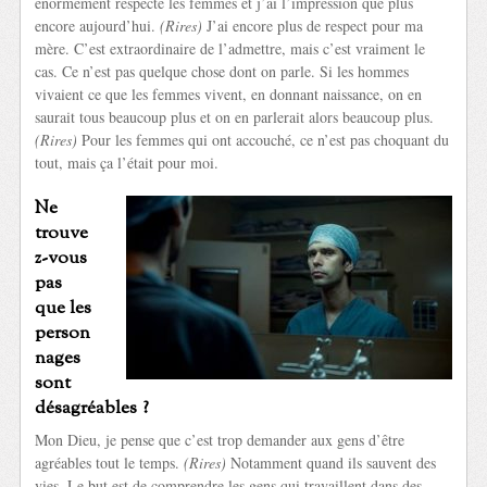
énormément respecté les femmes et j’ai l’impression que plus
encore aujourd’hui.
(Rires)
J’ai encore plus de respect pour ma
mère. C’est extraordinaire de l’admettre, mais c’est vraiment le
cas. Ce n’est pas quelque chose dont on parle. Si les hommes
vivaient ce que les femmes vivent, en donnant naissance, on en
saurait tous beaucoup plus et on en parlerait alors beaucoup plus.
(Rires)
Pour les femmes qui ont accouché, ce n’est pas choquant du
tout, mais ça l’était pour moi.
Ne
trouve
z-vous
pas
que les
person
nages
sont
désagréables ?
Mon Dieu, je pense que c’est trop demander aux gens d’être
agréables tout le temps.
(Rires)
Notamment quand ils sauvent des
vies. Le but est de comprendre les gens qui travaillent dans des