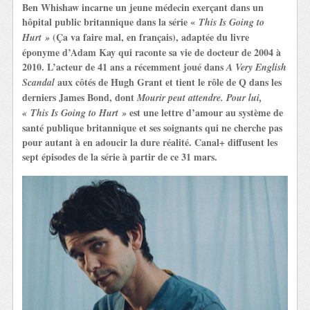
Ben Whishaw
incarne un jeune médecin exerçant dans un
hôpital public britannique dans la série «
This Is Going to
(Ça va faire mal, en français), adaptée du livre
Hurt »
éponyme d’Adam Kay qui raconte sa vie de docteur de 2004 à
2010. L’acteur de 41 ans a récemment joué dans
A Very English
aux côtés de Hugh Grant et tient le rôle de Q dans les
Scandal
derniers James Bond, dont
Mourir peut attendre. Pour lui,
est une lettre d’amour au système de
« This Is Going to Hurt »
santé publique britannique et ses soignants qui ne cherche pas
pour autant à en adoucir la dure réalité. Canal+ diffusent les
sept épisodes de la série à partir de ce 31 mars.