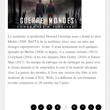
Le scénariste et producteur Howard Overman nous a donné la série
Misfits (2009, BAFTA de la meilleure série) avec ses ados aux
étranges superpouvoirs. Avant, il avait notamment écrit quelques
épisodes de Merlin (2008) et depuis, il a commis Atlantis (2013),
Crazyhead (2016) et les très déjantés Dirk Gently (2010) et Future
Man (2017). Sa marque de fabrique est de mélanger un genre avec
le drame humain et de saupoudrer le tout d’un humour décapant.
Avec La guerre des mondes, il livre une version très libre et très
moderne du roman d’H.G. Wells. La diffusion de son étonnante
revisite commence ce 28 octobre sur Canal+.
«
<
3
4
5
6
7
>
»