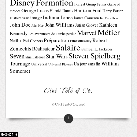
Disney
Formation
Forrest Gump
Fémis
Game of
George Lucas
Harrison Ford
Harold Ramis
Harry Potter
thrones
Indiana Jones
image
Histoire vraie
James Cameron
Jim Broadbent
John Doe
John Williams
Kathleen
Julian Glover
John Hurt
Métier
Marvel
Kennedy
Les aventuriers de l’arche perdue
Préparation
Robert
Netflix
Phil Connors
Punxsutawney
Salaire
Zemeckis
Réalisateur
Samuel L. Jackson
Steven Spielberg
Seven
Star Wars
Shia LaBeouf
Tournage
William
Un jour sans fin
Universal
Universal Pictures
Somerset
Ciné Télé & Co.
©
Ciné Télé & Co.
2026
↑