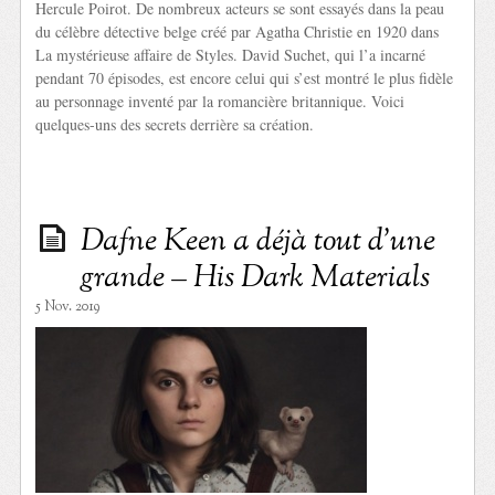
Hercule Poirot. De nombreux acteurs se sont essayés dans la peau
du célèbre détective belge créé par Agatha Christie en 1920 dans
La mystérieuse affaire de Styles. David Suchet, qui l’a incarné
pendant 70 épisodes, est encore celui qui s’est montré le plus fidèle
au personnage inventé par la romancière britannique. Voici
quelques-uns des secrets derrière sa création.
Dafne Keen a déjà tout d’une
grande – His Dark Materials
5 Nov. 2019