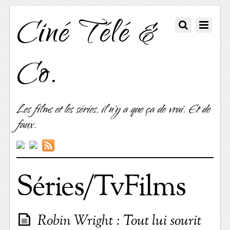
Ciné Télé &
Co.
Les films et les séries, il n'y a que ça de vrai. Et de
faux.
Séries/TvFilms
Robin Wright : Tout lui sourit