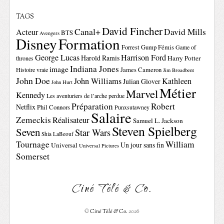
TAGS
David Fincher
Canal+
David Mills
Acteur
BTS
Avengers
Disney
Formation
Forrest Gump
Fémis
Game of
George Lucas
Harrison Ford
Harold Ramis
Harry Potter
thrones
Indiana Jones
image
Histoire vraie
James Cameron
Jim Broadbent
John Doe
John Williams
Kathleen
Julian Glover
John Hurt
Métier
Marvel
Kennedy
Les aventuriers de l’arche perdue
Préparation
Robert
Netflix
Phil Connors
Punxsutawney
Salaire
Zemeckis
Réalisateur
Samuel L. Jackson
Steven Spielberg
Seven
Star Wars
Shia LaBeouf
Tournage
William
Un jour sans fin
Universal
Universal Pictures
Somerset
Ciné Télé & Co.
©
Ciné Télé & Co.
2026