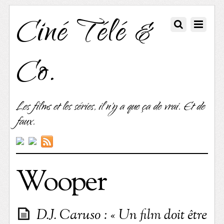
Ciné Télé &
Co.
Les films et les séries, il n'y a que ça de vrai. Et de
faux.
Wooper
D.J. Caruso : « Un film doit être