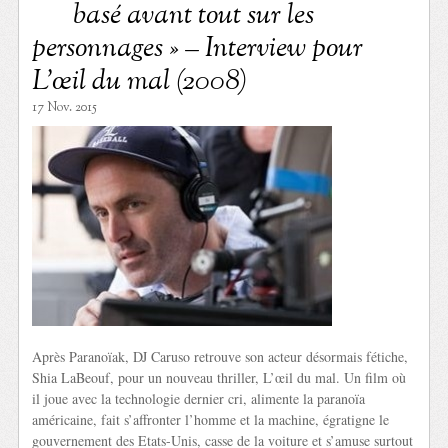
basé avant tout sur les
personnages » – Interview pour
L’œil du mal (2008)
17 Nov. 2015
Après Paranoïak, DJ Caruso retrouve son acteur désormais fétiche,
Shia LaBeouf, pour un nouveau thriller, L’œil du mal. Un film où
il joue avec la technologie dernier cri, alimente la paranoïa
américaine, fait s’affronter l’homme et la machine, égratigne le
gouvernement des Etats-Unis, casse de la voiture et s’amuse surtout