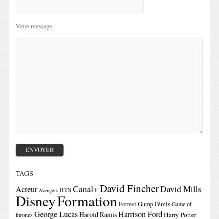
Votre message
TAGS
David Fincher
Canal+
David Mills
Acteur
BTS
Avengers
Disney
Formation
Forrest Gump
Fémis
Game of
George Lucas
Harrison Ford
Harold Ramis
Harry Potter
thrones