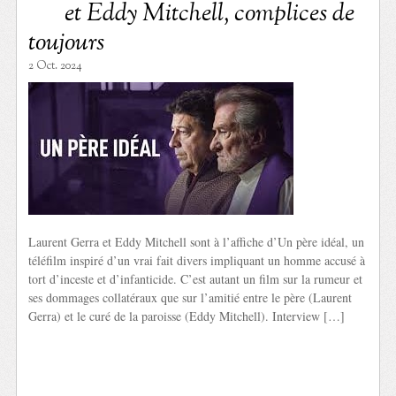
et Eddy Mitchell, complices de
toujours
2 Oct. 2024
Laurent Gerra et Eddy Mitchell sont à l’affiche d’Un père idéal, un
téléfilm inspiré d’un vrai fait divers impliquant un homme accusé à
tort d’inceste et d’infanticide. C’est autant un film sur la rumeur et
ses dommages collatéraux que sur l’amitié entre le père (Laurent
Gerra) et le curé de la paroisse (Eddy Mitchell). Interview […]