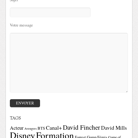
Votre message
TAGS
David Fincher
Canal+
David Mills
Acteur
BTS
Avengers
Disney
Formation
Forrest Gump
Fémis
Game of