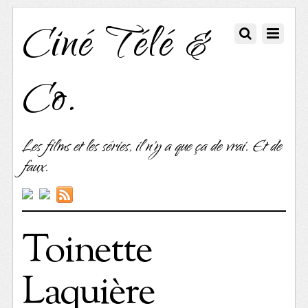
Ciné Télé &
Co.
Les films et les séries, il n'y a que ça de vrai. Et de
faux.
Toinette
Laquière