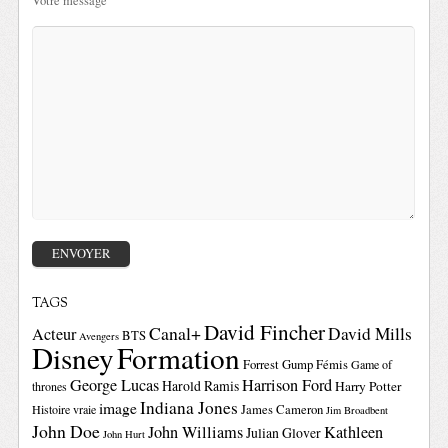
Votre message
TAGS
David Fincher
Canal+
David Mills
Acteur
BTS
Avengers
Disney
Formation
Forrest Gump
Fémis
Game of
George Lucas
Harrison Ford
Harold Ramis
Harry Potter
thrones
Indiana Jones
image
Histoire vraie
James Cameron
Jim Broadbent
John Doe
John Williams
Kathleen
Julian Glover
John Hurt