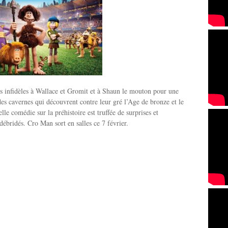
s infidèles à Wallace et Gromit et à Shaun le mouton pour une
s cavernes qui découvrent contre leur gré l’Age de bronze et le
lle comédie sur la préhistoire est truffée de surprises et
ébridés. Cro Man sort en salles ce 7 février.