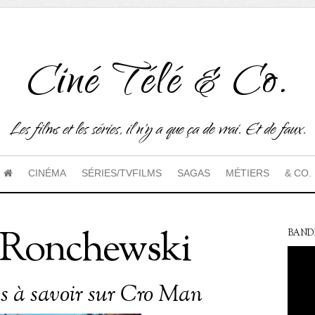
Ciné Télé & Co.
Les films et les séries, il n'y a que ça de vrai. Et de faux.
CINÉMA
SÉRIES/TVFILMS
SAGAS
MÉTIERS
& CO.
 Ronchewski
BAND
es à savoir sur Cro Man