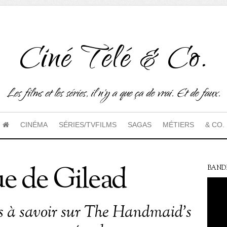
Ciné Télé & Co.
Les films et les séries, il n'y a que ça de vrai. Et de faux.
CINÉMA
SÉRIES/TVFILMS
SAGAS
MÉTIERS
& CO.
e de Gilead
BAND
es à savoir sur The Handmaid’s