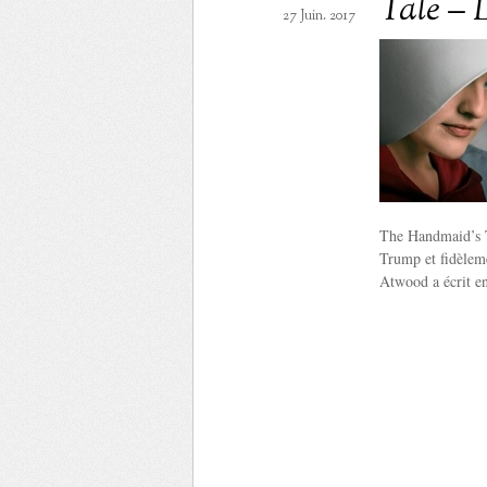
Tale – 
27 Juin. 2017
The Handmaid’s Ta
Trump et fidèlem
Atwood a écrit e