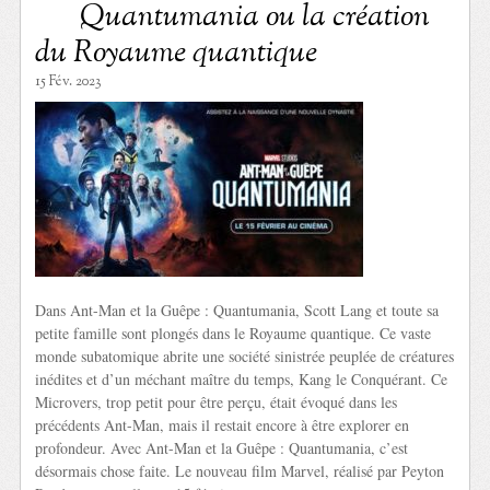
Quantumania ou la création
du Royaume quantique
15 Fév. 2023
Dans Ant-Man et la Guêpe : Quantumania, Scott Lang et toute sa
petite famille sont plongés dans le Royaume quantique. Ce vaste
monde subatomique abrite une société sinistrée peuplée de créatures
inédites et d’un méchant maître du temps, Kang le Conquérant. Ce
Microvers, trop petit pour être perçu, était évoqué dans les
précédents Ant-Man, mais il restait encore à être explorer en
profondeur. Avec Ant-Man et la Guêpe : Quantumania, c’est
désormais chose faite. Le nouveau film Marvel, réalisé par Peyton