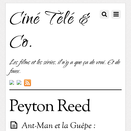
Ciné Télé &
Co.
Les films et les séries, il n'y a que ça de vrai. Et de
faux.
Peyton Reed
Ant-Man et la Guêpe :