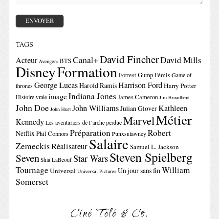
TAGS
David Fincher
Canal+
David Mills
Acteur
BTS
Avengers
Disney
Formation
Forrest Gump
Fémis
Game of
George Lucas
Harrison Ford
Harold Ramis
Harry Potter
thrones
Indiana Jones
image
Histoire vraie
James Cameron
Jim Broadbent
John Doe
John Williams
Kathleen
Julian Glover
John Hurt
Métier
Marvel
Kennedy
Les aventuriers de l’arche perdue
Préparation
Robert
Netflix
Phil Connors
Punxsutawney
Salaire
Zemeckis
Réalisateur
Samuel L. Jackson
Steven Spielberg
Seven
Star Wars
Shia LaBeouf
Tournage
William
Un jour sans fin
Universal
Universal Pictures
Somerset
Ciné Télé & Co.