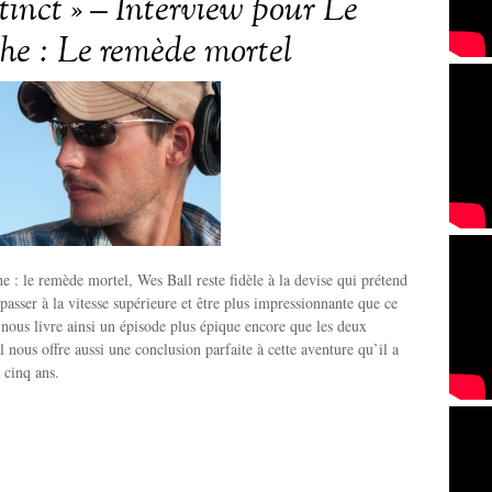
tinct » – Interview pour Le
the : Le remède mortel
e : le remède mortel, Wes Ball reste fidèle à la devise qui prétend
passer à la vitesse supérieure et être plus impressionnante que ce
l nous livre ainsi un épisode plus épique encore que les deux
l nous offre aussi une conclusion parfaite à cette aventure qu’il a
 cinq ans.