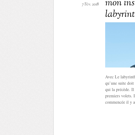
mon ins
7 Fév. 2018
labyrin
Avec Le labyrinth
qu’une suite doit 
qui la précède. I
premiers volets. I
commencée il y a