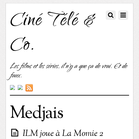
Ciné Télé &
Co.
Les films et les séries, il n'y a que ça de vrai. Et de
faux.
Medjais
ILM joue à La Momie 2