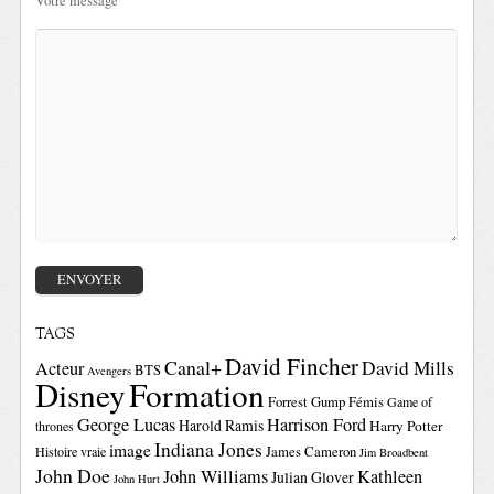
Votre message
TAGS
David Fincher
Canal+
David Mills
Acteur
BTS
Avengers
Disney
Formation
Forrest Gump
Fémis
Game of
George Lucas
Harrison Ford
Harold Ramis
Harry Potter
thrones
Indiana Jones
image
Histoire vraie
James Cameron
Jim Broadbent
John Doe
John Williams
Kathleen
Julian Glover
John Hurt