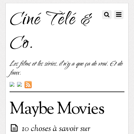
Ciné Télé &
Co.
Les films et les séries, il n'y a que ça de vrai. Et de
faux.
Maybe Movies
10 choses à savoir sur