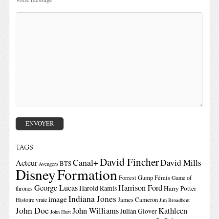
TAGS
David Fincher
Canal+
David Mills
Acteur
BTS
Avengers
Disney
Formation
Forrest Gump
Fémis
Game of
George Lucas
Harrison Ford
Harold Ramis
Harry Potter
thrones
Indiana Jones
image
Histoire vraie
James Cameron
Jim Broadbent
John Doe
John Williams
Kathleen
Julian Glover
John Hurt