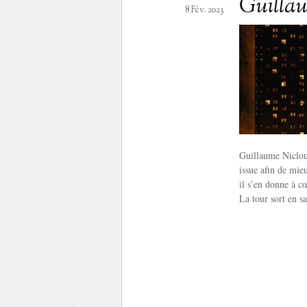
Guilla
8 Fév. 2023
Guillaume Niclo
issue afin de mie
il s’en donne à cœ
La tour sort en sa