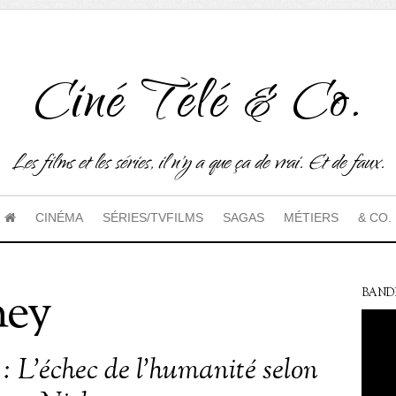
Ciné Télé & Co.
Les films et les séries, il n'y a que ça de vrai. Et de faux.
CINÉMA
SÉRIES/TVFILMS
SAGAS
MÉTIERS
& CO.
ney
BAND
 : L’échec de l’humanité selon