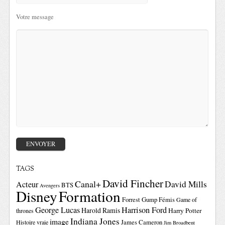
Votre message
TAGS
David Fincher
Canal+
David Mills
Acteur
BTS
Avengers
Disney
Formation
Forrest Gump
Fémis
Game of
George Lucas
Harrison Ford
Harold Ramis
Harry Potter
thrones
Indiana Jones
image
Histoire vraie
James Cameron
Jim Broadbent