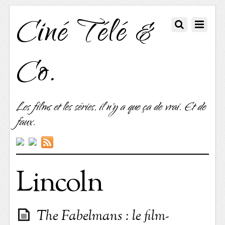
Ciné Télé &
Co.
Les films et les séries, il n'y a que ça de vrai. Et de
faux.
Lincoln
The Fabelmans : le film-