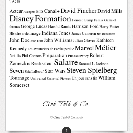
TAGS
David Fincher
Canal+
David Mills
Acteur
BTS
Avengers
Disney
Formation
Forrest Gump
Fémis
Game of
George Lucas
Harrison Ford
Harold Ramis
Harry Potter
thrones
Indiana Jones
image
Histoire vraie
James Cameron
Jim Broadbent
John Doe
John Williams
Kathleen
Julian Glover
John Hurt
Métier
Marvel
Kennedy
Les aventuriers de l’arche perdue
Préparation
Robert
Netflix
Phil Connors
Punxsutawney
Salaire
Zemeckis
Réalisateur
Samuel L. Jackson
Steven Spielberg
Seven
Star Wars
Shia LaBeouf
Tournage
William
Un jour sans fin
Universal
Universal Pictures
Somerset
Ciné Télé & Co.
©
Ciné Télé & Co.
2026
↑