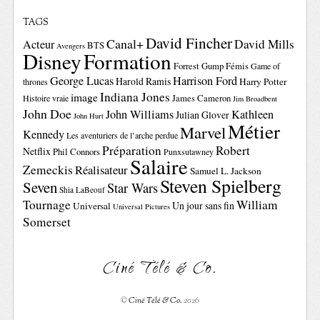
TAGS
David Fincher
Canal+
David Mills
Acteur
BTS
Avengers
Disney
Formation
Forrest Gump
Fémis
Game of
George Lucas
Harrison Ford
Harold Ramis
Harry Potter
thrones
Indiana Jones
image
Histoire vraie
James Cameron
Jim Broadbent
John Doe
John Williams
Kathleen
Julian Glover
John Hurt
Métier
Marvel
Kennedy
Les aventuriers de l’arche perdue
Préparation
Robert
Netflix
Phil Connors
Punxsutawney
Salaire
Zemeckis
Réalisateur
Samuel L. Jackson
Steven Spielberg
Seven
Star Wars
Shia LaBeouf
Tournage
William
Un jour sans fin
Universal
Universal Pictures
Somerset
Ciné Télé & Co.
©
Ciné Télé & Co.
2026