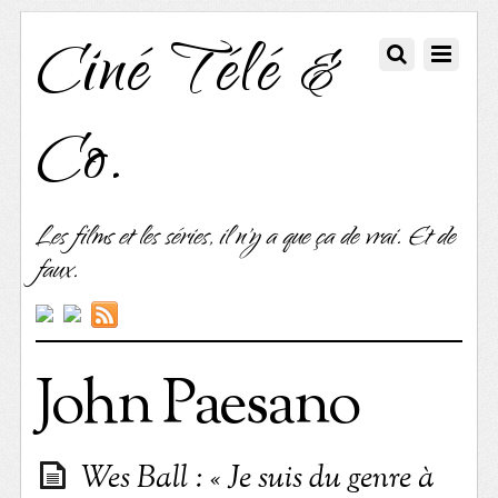
Ciné Télé &
Co.
Les films et les séries, il n'y a que ça de vrai. Et de
faux.
John Paesano
Wes Ball : « Je suis du genre à