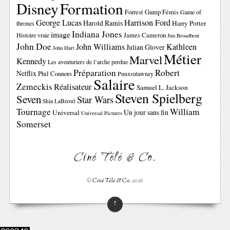
Disney
Formation
Forrest Gump
Fémis
Game of
George Lucas
Harrison Ford
Harold Ramis
Harry Potter
thrones
Indiana Jones
image
Histoire vraie
James Cameron
Jim Broadbent
John Doe
John Williams
Kathleen
Julian Glover
John Hurt
Métier
Marvel
Kennedy
Les aventuriers de l’arche perdue
Préparation
Robert
Netflix
Phil Connors
Punxsutawney
Salaire
Zemeckis
Réalisateur
Samuel L. Jackson
Steven Spielberg
Seven
Star Wars
Shia LaBeouf
Tournage
William
Un jour sans fin
Universal
Universal Pictures
Somerset
Ciné Télé & Co.
©
Ciné Télé & Co.
2026
↑