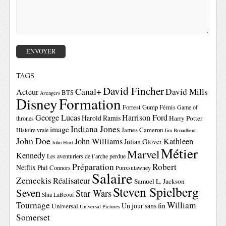
TAGS
David Fincher
Canal+
David Mills
Acteur
BTS
Avengers
Disney
Formation
Forrest Gump
Fémis
Game of
George Lucas
Harrison Ford
Harold Ramis
Harry Potter
thrones
Indiana Jones
image
Histoire vraie
James Cameron
Jim Broadbent
John Doe
John Williams
Kathleen
Julian Glover
John Hurt
Métier
Marvel
Kennedy
Les aventuriers de l’arche perdue
Préparation
Robert
Netflix
Phil Connors
Punxsutawney
Salaire
Zemeckis
Réalisateur
Samuel L. Jackson
Steven Spielberg
Seven
Star Wars
Shia LaBeouf
Tournage
William
Un jour sans fin
Universal
Universal Pictures
Somerset