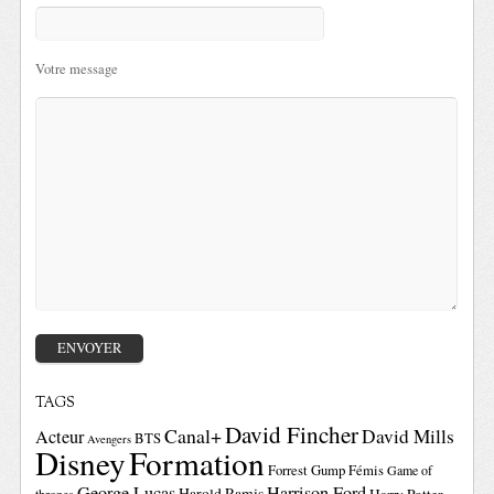
Votre message
TAGS
David Fincher
Canal+
David Mills
Acteur
BTS
Avengers
Disney
Formation
Forrest Gump
Fémis
Game of
George Lucas
Harrison Ford
Harold Ramis