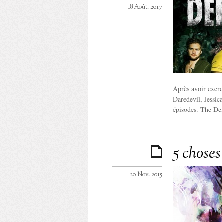
18 Août. 2017
Après avoir exercé
Daredevil, Jessic
épisodes. The De
5 choses
20 Nov. 2015