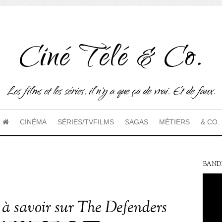
Ciné Télé & Co.
Les films et les séries, il n'y a que ça de vrai. Et de faux.
CINÉMA
SÉRIES/TVFILMS
SAGAS
MÉTIERS
& CO.
BAND
s à savoir sur The Defenders