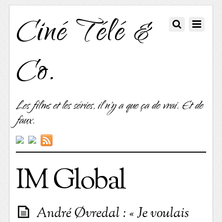
Ciné Télé &
Co.
Les films et les séries, il n'y a que ça de vrai. Et de
faux.
IM Global
André Øvredal : « Je voulais