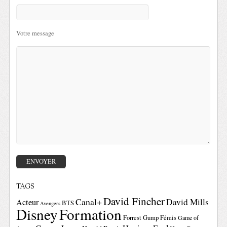
Votre message
TAGS
David Fincher
Canal+
David Mills
Acteur
BTS
Avengers
Disney
Formation
Forrest Gump
Fémis
Game of