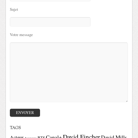
Sujet
Votre message
TAGS
David Fincher
Canal+
David Mills
Acteur
BTS