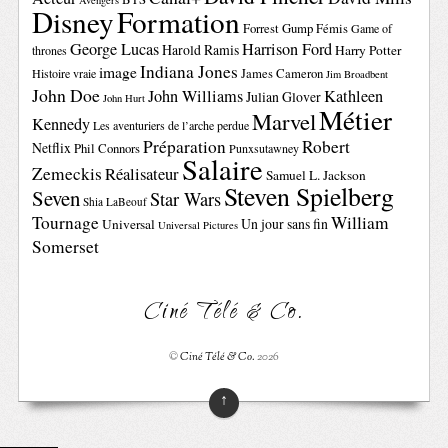
Avengers
Disney
Formation
Forrest Gump
Fémis
Game of
George Lucas
Harrison Ford
Harold Ramis
Harry Potter
thrones
Indiana Jones
image
Histoire vraie
James Cameron
Jim Broadbent
John Doe
John Williams
Kathleen
Julian Glover
John Hurt
Métier
Marvel
Kennedy
Les aventuriers de l’arche perdue
Préparation
Robert
Netflix
Phil Connors
Punxsutawney
Salaire
Zemeckis
Réalisateur
Samuel L. Jackson
Steven Spielberg
Seven
Star Wars
Shia LaBeouf
Tournage
William
Un jour sans fin
Universal
Universal Pictures
Somerset
Ciné Télé & Co.
©
Ciné Télé & Co.
2026
↑