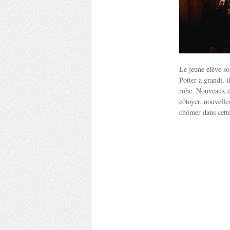
Le jeune élève so
Potter a grandi, i
robe. Nouveaux dé
côtoyer, nouvelle
chômer dans cette