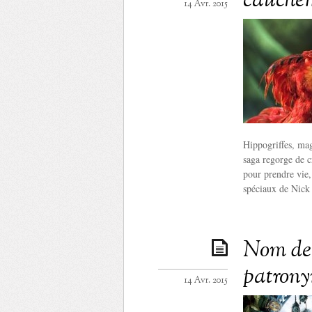
cauchem
14 Avr. 2015
Hippogriffes, mag
saga regorge de c
pour prendre vie, 
spéciaux de Nic
Nom de 
patrony
14 Avr. 2015