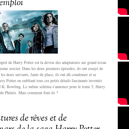
emploi
esprit de Harry Potter est la devise des adaptateurs sur grand écran
jeune sorcier. Dans les deux premiers épisodes, ils ont essayé de
les deux suivants, faute de place, ils ont dû condenser et se
ry Potter en oubliant tous ces petits détails fascinants inventés
 J.K. Rowling. Le même schéma s’annonce pour le tome 5, Harry
 du Phénix. Mais comment font-ils ?
tures de rêves et de