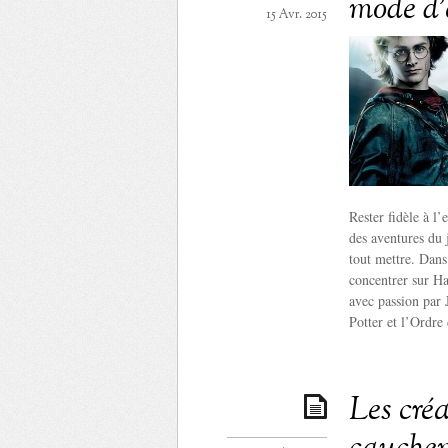
mode d’
15 Avr. 2015
Rester fidèle à l’
des aventures du 
tout mettre. Dans 
concentrer sur Har
avec passion par
Potter et l’Ordre
Les créa