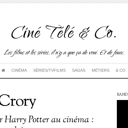
Ciné Télé & Co.
Les films et les séries, il n'y a que ça de vrai. Et de faux.
CINÉMA
SÉRIES/TVFILMS
SAGAS
MÉTIERS
& CO.
Crory
BAND
 Harry Potter au cinéma :