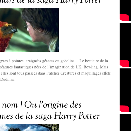
ars de la saga Harry Potter
yars à pointes, araignées géantes ou gobelins… Le bestiaire de la
réatures fantastiques nées de l’imagination de J.K. Rowling. Mais
elles sont tous passées dans l’atelier Créatures et maquillages effets
k Dudman.
nom ! Ou l’origine des
mes de la saga Harry Potter