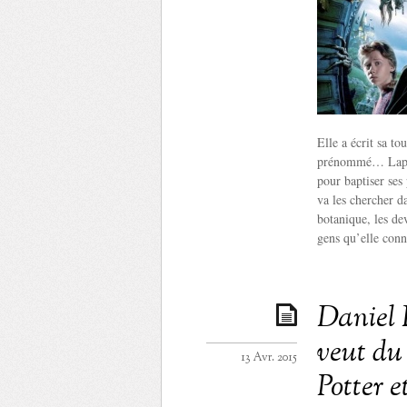
Elle a écrit sa to
prénommé… Lapin
pour baptiser ses
va les chercher da
botanique, les de
gens qu’elle con
Daniel 
veut du
13 Avr. 2015
Potter e