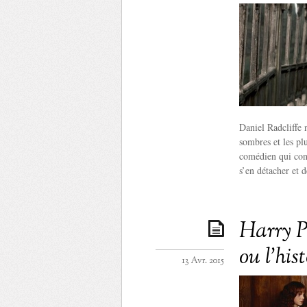
Daniel Radcliffe 
sombres et les plu
comédien qui cont
s’en détacher et d
Harry Po
ou l’his
13 Avr. 2015