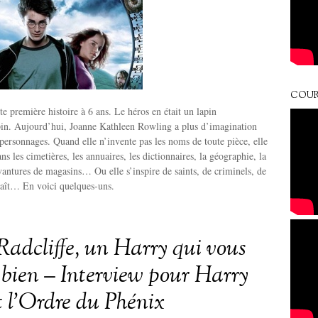
COUR
ute première histoire à 6 ans. Le héros en était un lapin
. Aujourd’hui, Joanne Kathleen Rowling a plus d’imagination
 personnages. Quand elle n’invente pas les noms de toute pièce, elle
ns les cimetières, les annuaires, les dictionnaires, la géographie, la
vantures de magasins… Ou elle s’inspire de saints, de criminels, de
naît… En voici quelques-uns.
Radcliffe, un Harry qui vous
 bien – Interview pour Harry
t l’Ordre du Phénix