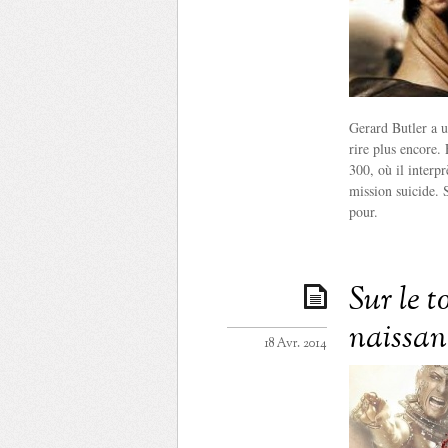
Gerard Butler a un
rire plus encore.
300, où il interp
mission suicide. S
pour.
Sur le 
naissan
18 Avr. 2014