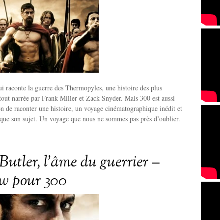
ui raconte la guerre des Thermopyles, une histoire des plus
tout narrée par Frank Miller et Zack Snyder. Mais 300 est aussi
n de raconter une histoire, un voyage cinématographique inédit et
 que son sujet. Un voyage que nous ne sommes pas près d’oublier.
Butler, l’âme du guerrier –
ew pour 300