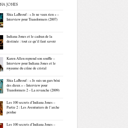
ANA JONES
Shia LaBeouf : « Je ne vaux rien » –
Interview pour Transformers (2007)
Indiana Jones et le cadran de la
destinée : tout ce qu’il faut savoir
Karen Allen reprend son souffle –
Interview pour Indiana Jones et le
royaume du crâne de cristal
Shia LaBeouf : « Je suis un gars béni
des dieux » – Interview pour
Transformers 2 – La revanche (2009)
Les 100 secrets d’Indiana Jones –
Partie 2 : Les Aventuriers de l’arche
perdue
Les 100 secrets d’Indiana Jones –