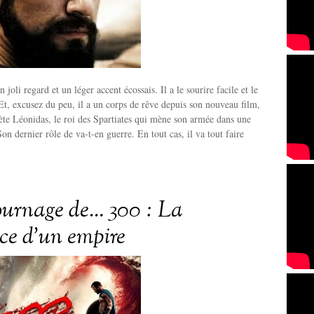
 joli regard et un léger accent écossais. Il a le sourire facile et le
 Et, excusez du peu, il a un corps de rêve depuis son nouveau film,
rète Léonidas, le roi des Spartiates qui mène son armée dans une
on dernier rôle de va-t-en guerre. En tout cas, il va tout faire
tournage de… 300 : La
ce d’un empire