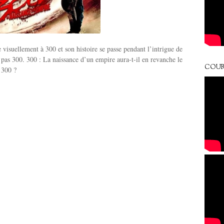
 visuellement à 300 et son histoire se passe pendant l’intrigue de
 pas 300. 300 : La naissance d’un empire aura-t-il en revanche le
COUR
 300 ?