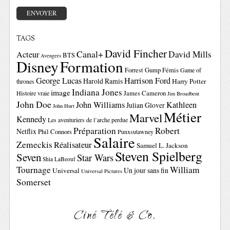
TAGS
David Fincher
Canal+
David Mills
Acteur
BTS
Avengers
Disney
Formation
Forrest Gump
Fémis
Game of
George Lucas
Harrison Ford
Harold Ramis
Harry Potter
thrones
Indiana Jones
image
Histoire vraie
James Cameron
Jim Broadbent
John Doe
John Williams
Kathleen
Julian Glover
John Hurt
Métier
Marvel
Kennedy
Les aventuriers de l’arche perdue
Préparation
Robert
Netflix
Phil Connors
Punxsutawney
Salaire
Zemeckis
Réalisateur
Samuel L. Jackson
Steven Spielberg
Seven
Star Wars
Shia LaBeouf
Tournage
William
Un jour sans fin
Universal
Universal Pictures
Somerset
Ciné Télé & Co.