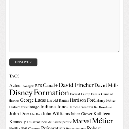
TAGS
David Fincher
Canal+
David Mills
Acteur
BTS
Avengers
Disney
Formation
Forrest Gump
Fémis
Game of
George Lucas
Harrison Ford
Harold Ramis
Harry Potter
thrones
Indiana Jones
image
Histoire vraie
James Cameron
Jim Broadbent
John Doe
John Williams
Kathleen
Julian Glover
John Hurt
Métier
Marvel
Kennedy
Les aventuriers de l’arche perdue
Préparation
Robert
Netflix
Phil Connors
Punxsutawney