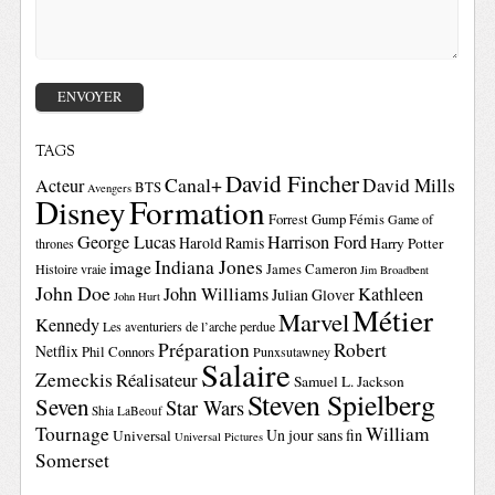
TAGS
David Fincher
Canal+
David Mills
Acteur
BTS
Avengers
Disney
Formation
Forrest Gump
Fémis
Game of
George Lucas
Harrison Ford
Harold Ramis
Harry Potter
thrones
Indiana Jones
image
Histoire vraie
James Cameron
Jim Broadbent
John Doe
John Williams
Kathleen
Julian Glover
John Hurt
Métier
Marvel
Kennedy
Les aventuriers de l’arche perdue
Préparation
Robert
Netflix
Phil Connors
Punxsutawney
Salaire
Zemeckis
Réalisateur
Samuel L. Jackson
Steven Spielberg
Seven
Star Wars
Shia LaBeouf
Tournage
William
Un jour sans fin
Universal
Universal Pictures
Somerset