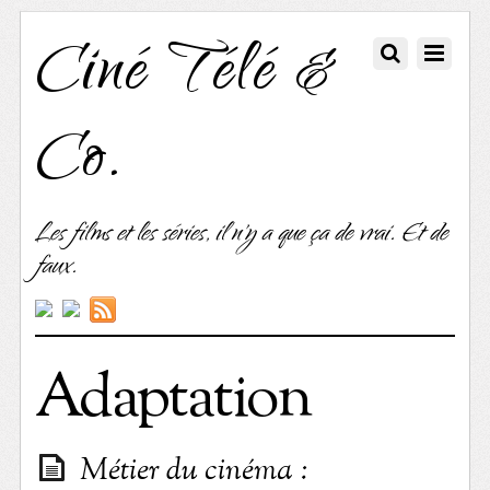
Ciné Télé &
Co.
Les films et les séries, il n'y a que ça de vrai. Et de
faux.
Adaptation
Métier du cinéma :