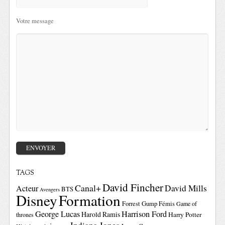
Votre message
TAGS
David Fincher
Canal+
David Mills
Acteur
BTS
Avengers
Disney
Formation
Forrest Gump
Fémis
Game of
George Lucas
Harrison Ford
Harold Ramis
Harry Potter
thrones