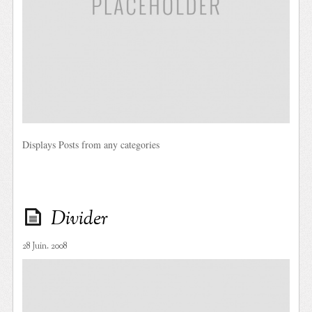
Displays Posts from any categories
Divider
28 Juin. 2008