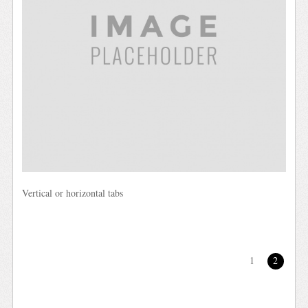
Vertical or horizontal tabs
1
2