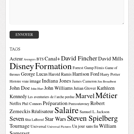
TAGS
David Fincher
Canal+
David Mills
Acteur
BTS
Avengers
Disney
Formation
Forrest Gump
Fémis
Game of
George Lucas
Harrison Ford
Harold Ramis
Harry Potter
thrones
Indiana Jones
image
Histoire vraie
James Cameron
Jim Broadbent
John Doe
John Williams
Kathleen
Julian Glover
John Hurt
Métier
Marvel
Kennedy
Les aventuriers de l’arche perdue
Préparation
Robert
Netflix
Phil Connors
Punxsutawney
Salaire
Zemeckis
Réalisateur
Samuel L. Jackson
Steven Spielberg
Seven
Star Wars
Shia LaBeouf
Tournage
William
Un jour sans fin
Universal
Universal Pictures
Somerset