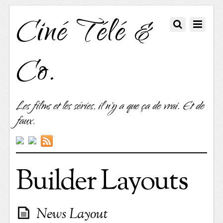
Ciné Télé &
Co.
Les films et les séries, il n'y a que ça de vrai. Et de
faux.
Builder Layouts
News Layout