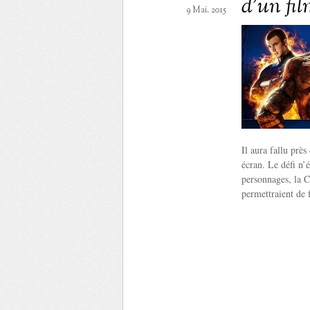
d’un fi
9 Mai. 2015
Il aura fallu près
écran. Le défi n’é
personnages, la C
permettraient de 