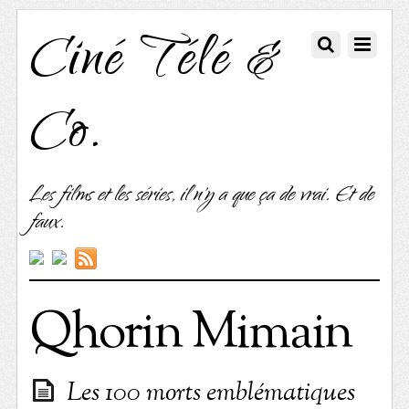
Ciné Télé &
Co.
Les films et les séries, il n'y a que ça de vrai. Et de
faux.
Qhorin Mimain
Les 100 morts emblématiques