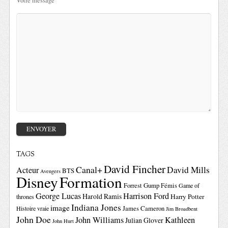
Votre message
TAGS
David Fincher
Canal+
David Mills
Acteur
BTS
Avengers
Disney
Formation
Forrest Gump
Fémis
Game of
George Lucas
Harrison Ford
Harold Ramis
Harry Potter
thrones
Indiana Jones
image
Histoire vraie
James Cameron
Jim Broadbent
John Doe
John Williams
Kathleen
Julian Glover
John Hurt