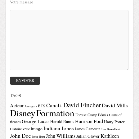
Votre message
TAGS
David Fincher
Canal+
David Mills
Acteur
BTS
Avengers
Disney
Formation
Forrest Gump
Fémis
Game of
George Lucas
Harrison Ford
Harold Ramis
Harry Potter
thrones
Indiana Jones
image
Histoire vraie
James Cameron
Jim Broadbent
John Doe
John Williams
Kathleen
Julian Glover
John Hurt