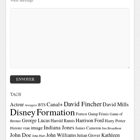
Votre message
TAGS
David Fincher
Canal+
David Mills
Acteur
BTS
Avengers
Disney
Formation
Forrest Gump
Fémis
Game of
George Lucas
Harrison Ford
Harold Ramis
Harry Potter
thrones
Indiana Jones
image
Histoire vraie
James Cameron
Jim Broadbent
John Doe
John Williams
Kathleen
Julian Glover
John Hurt