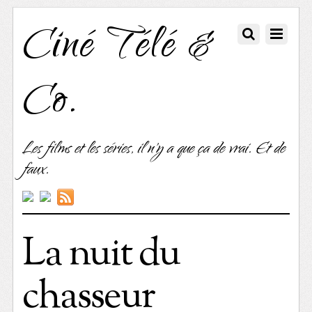
Ciné Télé &
Co.
Les films et les séries, il n'y a que ça de vrai. Et de
faux.
La nuit du
chasseur