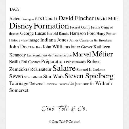
TAGS
David Fincher
Canal+
David Mills
Acteur
BTS
Avengers
Disney
Formation
Forrest Gump
Fémis
Game of
George Lucas
Harrison Ford
Harold Ramis
Harry Potter
thrones
Indiana Jones
image
Histoire vraie
James Cameron
Jim Broadbent
John Doe
John Williams
Kathleen
Julian Glover
John Hurt
Métier
Marvel
Kennedy
Les aventuriers de l’arche perdue
Préparation
Robert
Netflix
Phil Connors
Punxsutawney
Salaire
Zemeckis
Réalisateur
Samuel L. Jackson
Steven Spielberg
Seven
Star Wars
Shia LaBeouf
Tournage
William
Un jour sans fin
Universal
Universal Pictures
Somerset
Ciné Télé & Co.
©
Ciné Télé & Co.
2026