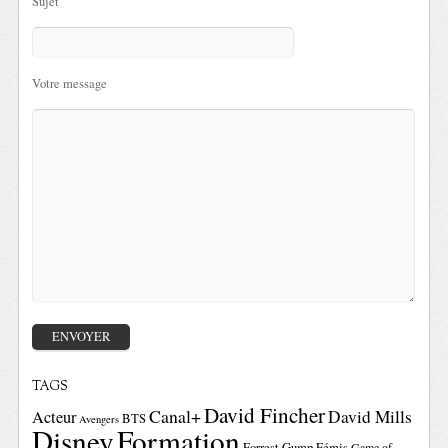
Sujet
Votre message
TAGS
David Fincher
Canal+
David Mills
Acteur
BTS
Avengers
Disney
Formation
Forrest Gump
Fémis
Game of