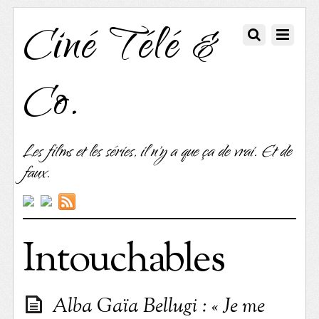
Ciné Télé &
Co.
Les films et les séries, il n'y a que ça de vrai. Et de
faux.
Intouchables
Alba Gaïa Bellugi : « Je me