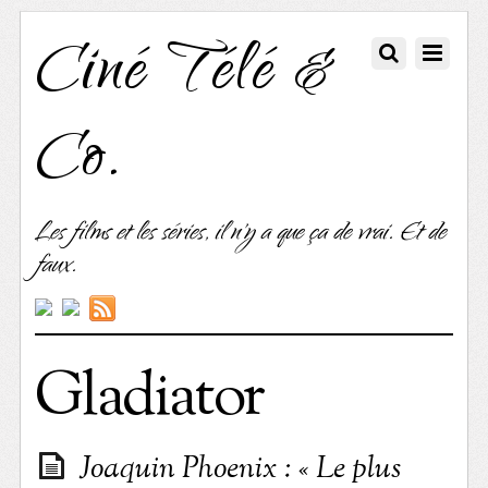
Ciné Télé &
Co.
Les films et les séries, il n'y a que ça de vrai. Et de
faux.
Gladiator
Joaquin Phoenix : « Le plus