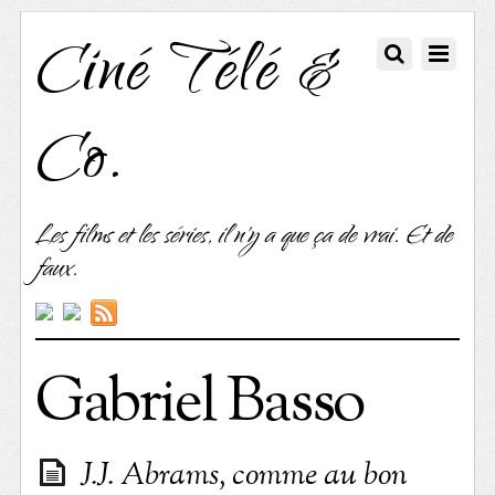
Ciné Télé &
Co.
Les films et les séries, il n'y a que ça de vrai. Et de
faux.
Gabriel Basso
J.J. Abrams, comme au bon