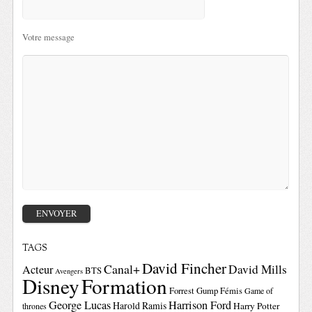
Votre message
TAGS
David Fincher
Canal+
David Mills
Acteur
BTS
Avengers
Disney
Formation
Forrest Gump
Fémis
Game of
George Lucas
Harrison Ford
Harold Ramis
Harry Potter
thrones