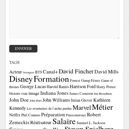
TAGS
David Fincher
Canal+
David Mills
Acteur
BTS
Avengers
Disney
Formation
Forrest Gump
Fémis
Game of
George Lucas
Harrison Ford
Harold Ramis
Harry Potter
thrones
Indiana Jones
image
Histoire vraie
James Cameron
Jim Broadbent
John Doe
John Williams
Kathleen
Julian Glover
John Hurt
Métier
Marvel
Kennedy
Les aventuriers de l’arche perdue
Préparation
Robert
Netflix
Phil Connors
Punxsutawney
Salaire
Zemeckis
Réalisateur
Samuel L. Jackson
Steven Spielberg