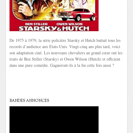
De 1975 à 1979, la série policière Starsky et Hutch battait tous les
records d’audience aux Etats-Unis. Vingt-cinq ans plus tard, voici
son adaptation ciné. Les nouveaux chevaliers au grand cœur ont les
traits de Ben Stiller (Starsky) et Owen Wilson (Hutch) et officient
dans une pure comédie. Gagneront-ils à la fin cette fois aussi ?
BANDES ANNONCES