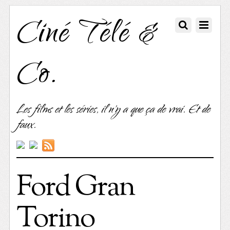
Ciné Télé &
Co.
Les films et les séries, il n'y a que ça de vrai. Et de
faux.
Ford Gran
Torino