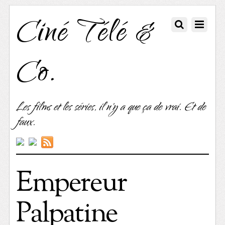
Ciné Télé &
Co.
Les films et les séries, il n'y a que ça de vrai. Et de
faux.
Empereur
Palpatine