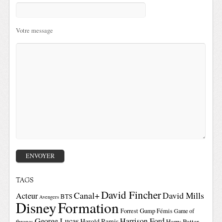
Votre message
TAGS
David Fincher
Canal+
David Mills
Acteur
BTS
Avengers
Disney
Formation
Forrest Gump
Fémis
Game of
George Lucas
Harrison Ford
Harold Ramis
Harry Potter
thrones