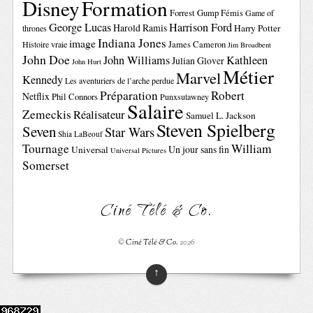
Disney
Formation
Forrest Gump
Fémis
Game of
George Lucas
Harrison Ford
Harold Ramis
Harry Potter
thrones
Indiana Jones
image
Histoire vraie
James Cameron
Jim Broadbent
John Doe
John Williams
Kathleen
Julian Glover
John Hurt
Métier
Marvel
Kennedy
Les aventuriers de l’arche perdue
Préparation
Robert
Netflix
Phil Connors
Punxsutawney
Salaire
Zemeckis
Réalisateur
Samuel L. Jackson
Steven Spielberg
Seven
Star Wars
Shia LaBeouf
Tournage
William
Un jour sans fin
Universal
Universal Pictures
Somerset
Ciné Télé & Co.
©
Ciné Télé & Co.
2026
↑