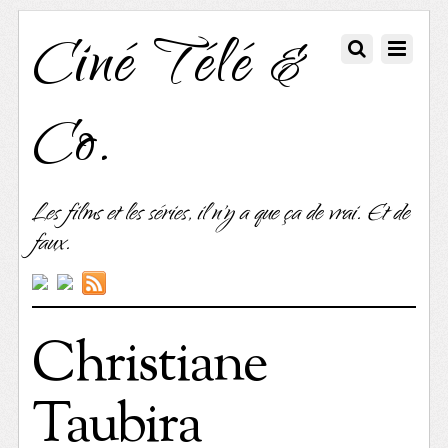
Ciné Télé &
Co.
Les films et les séries, il n'y a que ça de vrai. Et de
faux.
Christiane
Taubira